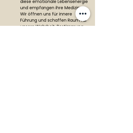
diese emotionale Lebensenergie 
und empfangen ihre Medizin. 
Wir öffnen uns für innere 
Führung und schaffen Raum für 
unsere Wahrheit, Bestimmung 
und wilde Liebe.
Diese Veranstaltung teilen
Cookies
AGB