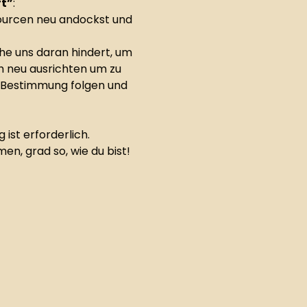
ft”
: 
ssourcen neu andockst und 
he uns daran hindert, um 
ch neu ausrichten um zu 
 Bestimmung folgen und 
ist erforderlich.
en, grad so, wie du bist!