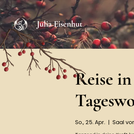
Julia Eisenhut
Reise in
Tageswo
So., 25. Apr.
  |  
Saal v